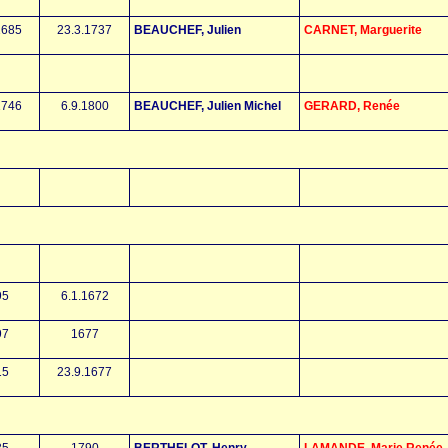
1685
23.3.1737
BEAUCHEF, Julien
CARNET, Marguerite
1746
6.9.1800
BEAUCHEF, Julien Michel
GERARD, Renée
95
6.1.1672
97
1677
15
23.9.1677
35
1790
BERTHELOT, Henry
LAMANDE, Marie Renée