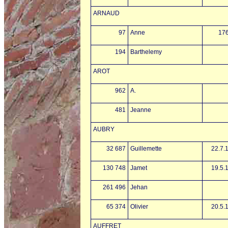
ARNAUD
97
Anne
17
194
Barthelemy
AROT
962
A.
481
Jeanne
AUBRY
32 687
Guillemette
22.7.
130 748
Jamet
19.5.
261 496
Jehan
65 374
Olivier
20.5.
AUFFRET