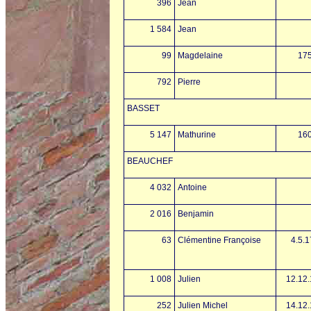
396
Jean
1 584
Jean
99
Magdelaine
17
792
Pierre
BASSET
5 147
Mathurine
16
BEAUCHEF
4 032
Antoine
2 016
Benjamin
63
Clémentine Françoise
4.5.
1 008
Julien
12.12
252
Julien Michel
14.12