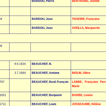
BARDOU, Pierre
BERTRAND, Jeanne
59
BARDOU, Jean
TISSEIRE, Françoise
BARDOU, Jean
AVEILLA, Marguerite
09
9.6.1634
BEAUCHEF, N.
3.7.1684
BEAUCHEF, Antoine
BIOLIN, Ollive
1797
BEAUCHEF, René François
LABBE, Françoise Perr
Marie
.1651
BEAUCHEF, Benjamin
BARBE, Louise
.1711
BEAUCHEF, Louis
JOSSEAUME, Hélène