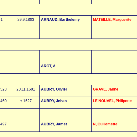
61
29.9.1803
ARNAUD, Barthelemy
MATEILLE, Marguerite
AROT, A.
1523
20.11.1601
AUBRY, Olivier
GRAVE, Janne
1460
< 1527
AUBRY, Jehan
LE NOUVEL, Philipotte
1497
AUBRY, Jamet
N, Guillemette