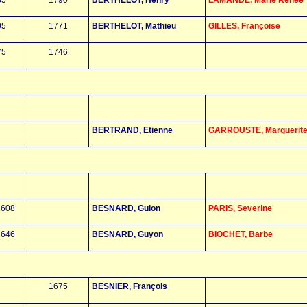
05
1771
BERTHELOT, Mathieu
GILLES, Françoise
75
1746
BERTRAND, Etienne
GARROUSTE, Marguerit
1608
BESNARD, Guion
PARIS, Severine
1646
BESNARD, Guyon
BIOCHET, Barbe
1675
BESNIER, François