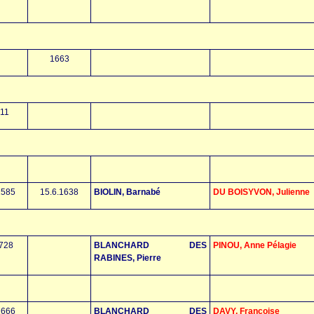
1663
611
1585
15.6.1638
BIOLIN, Barnabé
DU BOISYVON, Julienne
1728
BLANCHARD DES
PINOU, Anne Pélagie
RABINES, Pierre
1666
BLANCHARD DES
DAVY, Françoise