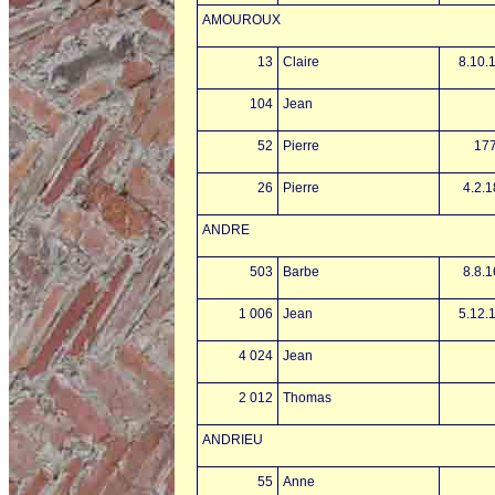
AMOUROUX
13
Claire
8.10.
104
Jean
52
Pierre
17
26
Pierre
4.2.
ANDRE
503
Barbe
8.8.
1 006
Jean
5.12.
4 024
Jean
2 012
Thomas
ANDRIEU
55
Anne