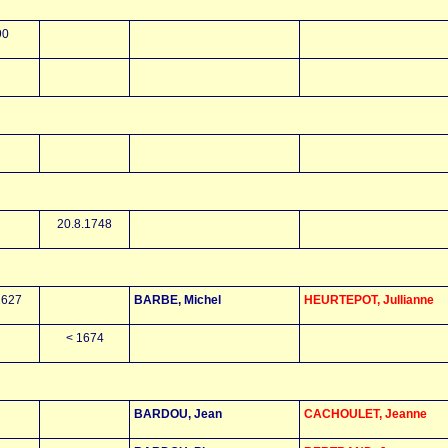
90
20.8.1748
1627
BARBE, Michel
HEURTEPOT, Jullianne
< 1674
BARDOU, Jean
CACHOULET, Jeanne