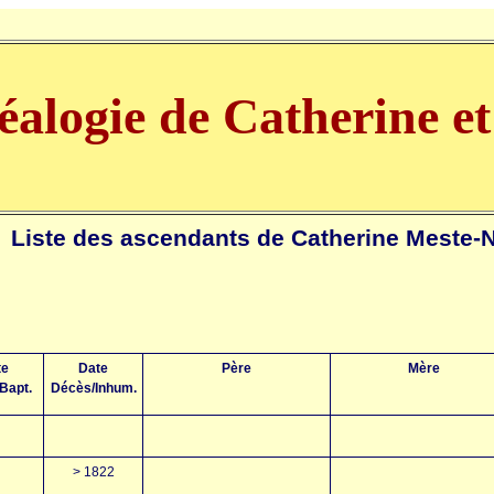
néalogie de Catherine e
Liste des ascendants de Catherine Meste-N
te
Date
Père
Mère
/Bapt.
Décès/Inhum.
> 1822