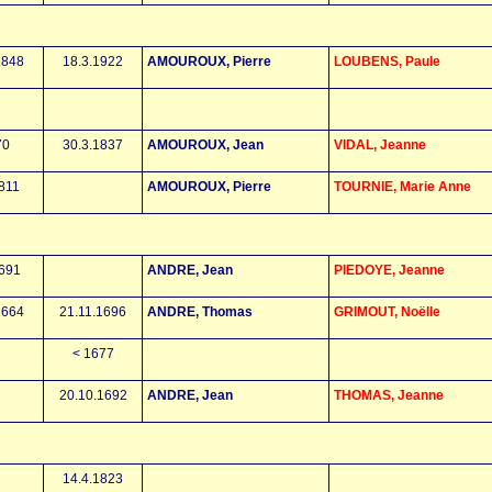
1848
18.3.1922
AMOUROUX, Pierre
LOUBENS, Paule
70
30.3.1837
AMOUROUX, Jean
VIDAL, Jeanne
1811
AMOUROUX, Pierre
TOURNIE, Marie Anne
1691
ANDRE, Jean
PIEDOYE, Jeanne
1664
21.11.1696
ANDRE, Thomas
GRIMOUT, Noëlle
< 1677
20.10.1692
ANDRE, Jean
THOMAS, Jeanne
14.4.1823