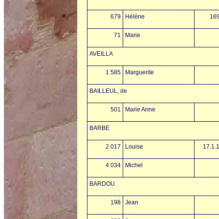
679
Hélène
16
71
Marie
AVEILLA
1 585
Marguerite
BAILLEUL, de
501
Marie Anne
BARBE
2 017
Louise
17.1.
4 034
Michel
BARDOU
198
Jean