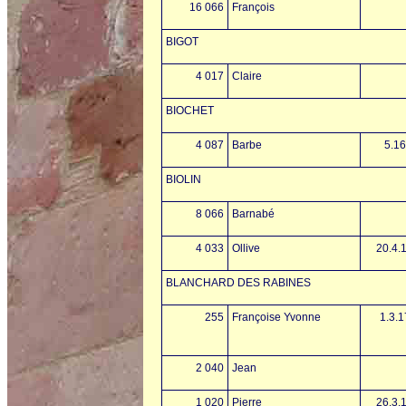
16 066
François
BIGOT
4 017
Claire
BIOCHET
4 087
Barbe
5.1
BIOLIN
8 066
Barnabé
4 033
Ollive
20.4.
BLANCHARD DES RABINES
255
Françoise Yvonne
1.3.
2 040
Jean
1 020
Pierre
26.3.