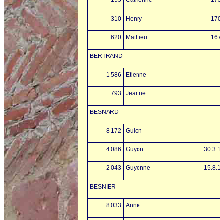
310
Henry
17
620
Mathieu
16
BERTRAND
1 586
Etienne
793
Jeanne
BESNARD
8 172
Guion
4 086
Guyon
30.3.
2 043
Guyonne
15.8.
BESNIER
8 033
Anne