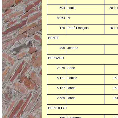
504
Louis
20.1.
8 064
N.
126
René François
16.1.
BENÈE
495
Jeanne
BERNARD
2 975
Anne
5 121
Louise
15
5 137
Marie
15
2 589
Marie
16
BERTHELOT
155
Catherine
17