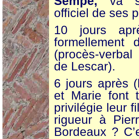
Sempé,
va so
officiel de ses 
10 jours apr
formellement 
(procès-verba
de Lescar).
6 jours après (
et Marie font 
privilégie leur 
rigueur à Pier
Bordeaux ? C’e