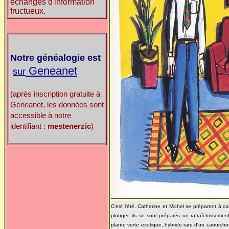
échanges d'information
fructueux.
Notre généalogie est
Geneanet
sur
(après inscription gratuite à
Geneanet, les données sont
accessible à notre
identifiant :
mestenerzic
)
C'est l'été. Catherine et Michel se préparent à c
plonger, ils se sont préparés un rafraîchissement 
plante verte exotique, hybride rare d'un caoutchou