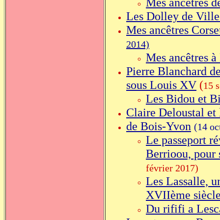
Mes ancêtres d
Les Dolley de Vill
Mes ancêtres Corse
2014)
Mes ancêtres à
Pierre Blanchard de
sous Louis XV
(
15 
Les Bidou et B
Claire Deloustal et
de Bois-Yvon
(14 oc
Le passeport r
Berrioou, pour
février 2017)
Les Lassalle, u
XVIIème siècl
Du rififi a Lesc