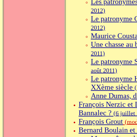
Les patronymes
2012)
Le patronyme C
2012)
Maurice Coust
Une chasse au b
2011)
Le patronyme S
août 2011)
Le patronyme H
XXème siècle
Anne Dumas, de
François Nerzic et
Bannalec ?
(6 juillet
François Grout
(mod
Bernard Boulain e